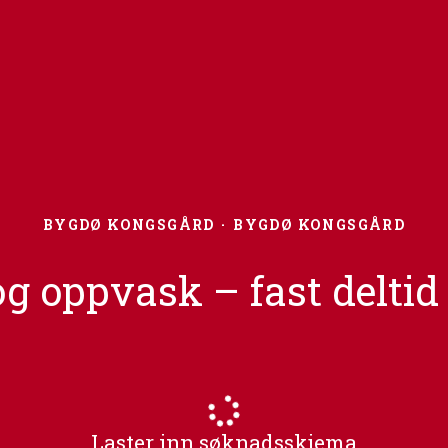
BYGDØ KONGSGÅRD
·
BYGDØ KONGSGÅRD
g oppvask – fast deltid
Laster inn søknadsskjema