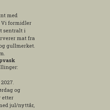
ent med
 Vi formidler
 sentralt i
rverer mat fra
 og gullmerket.
um.
ppvask
llinger:
 2027.
ørdag og
 etter
ed jul/nyttår,