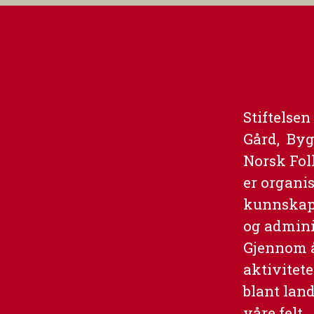
Stiftelse
Gård, Byg
Norsk Fo
er organi
kunnskaps
og admini
Gjennom år
aktivitete
blant lan
våre felt.