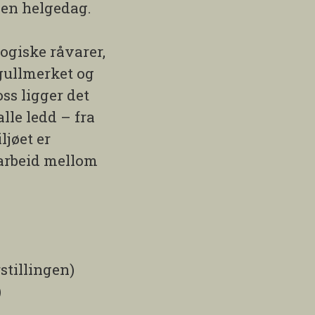
å en helgedag.
ogiske råvarer,
-gullmerket og
ss ligger det
alle ledd – fra
ljøet er
marbeid mellom
stillingen)
)