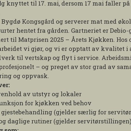
g knyttet til 17. mai, dersom 17 mai faller p
t
på Bygdø Kongsgård og serverer mat med økol
urter hentet fra gården. Gartneriet er Debio
nert til Matprisen 2025 – Årets Kjøkken. Hos o
rbeidet vi gjør, og vi er opptatt av kvalitet i 
erk til vertskap og flyt i service. Arbeidsmi
profesjonelt – og preget av stor grad av sa
ring og oppvask.
er:
enhold av utstyr og lokaler
funksjon for kjøkken ved behov
gjestebehandling (gjelder særlig for servitør
g daglige rutiner (gjelder servitørstillingen
eg som: