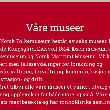
Våre museer
n Norsk Folkemuseum består av seks museer:
dø Kongsgård, Eidsvoll 1814, Ibsen museum o
lkemuseum og Norsk Maritimt Museum. Vir
sert med fellesavdelinger for forskning og
forvaltning, forvaltning, kommunikasjon 
strasjon- og drift.
et tilbyr alle våre museer et variert utvalg
r og opplevelser for både store og små. Våre
dets mest besøkte og har innholdsrike samli