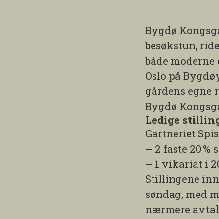
Bygdø Kongsgå
besøkstun, rid
både moderne og
Oslo på Bygdøy
gårdens egne re
Bygdø Kongsgår
Ledige stillin
Gartneriet Spis
– 2 faste 20
% s
– 1 vikariat i 2
Stillingene in
søndag, med mu
nærmere avtale