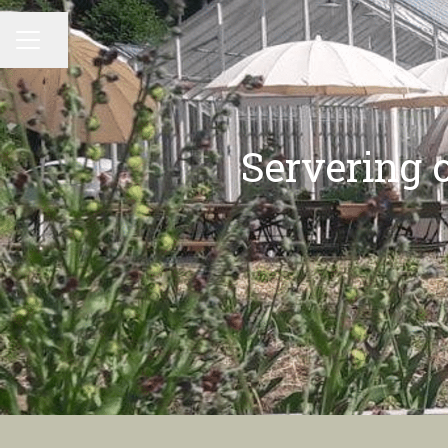
Del siden
KARRIEREMENY
Servering o