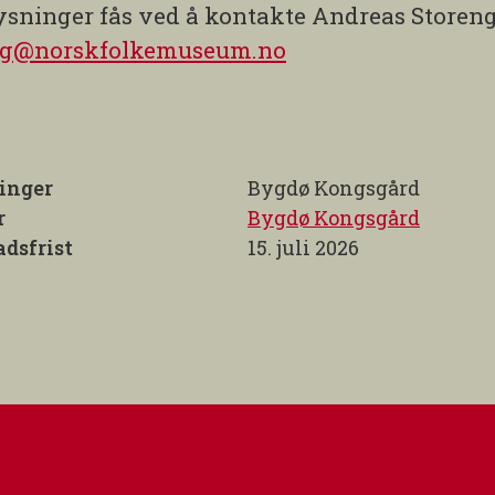
sninger fås ved å kontakte Andreas Storeng
eng@norskfolkemuseum.no
inger
Bygdø Kongsgård
r
Bygdø Kongsgård
dsfrist
15. juli 2026