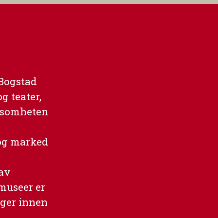
 Bogstad
g teater,
ksomheten
og marked
 av
 museer er
nger innen