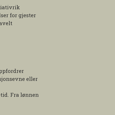
iativrik
ser for gjester
avelt
ppfordrer
sjonsevne eller
etid. Fra lønnen