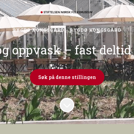
BYGDØ KONGSGÅRD
·
BYGDØ KONGSGÅRD
g oppvask – fast deltid
Søk på denne stillingen