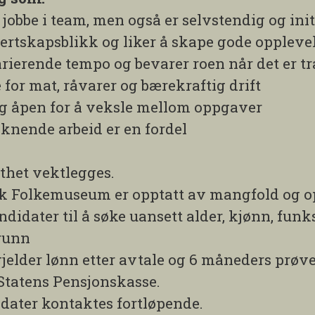
jobbe i team, men også er selvstendig og init
ertskapsblikk og liker å skape gode opplevel
rierende tempo og bevarer roen når det er tr
 for mat, råvarer og bærekraftig drift
 og åpen for å veksle mellom oppgaver
liknende arbeid er en fordel
thet vektlegges.
sk Folkemuseum er opptatt av mangfold og o
ndidater til å søke uansett alder, kjønn, funk
runn
gjelder lønn etter avtale og 6 måneders prøv
 Statens Pensjonskasse.
dater kontaktes fortløpende.