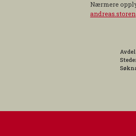
Nærmere opply
andreas.stor
Avdel
Stede
Søkna