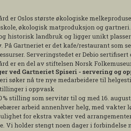
rd er Oslos største økologiske melkeprodus
eskole, økologisk matproduksjon og gartneri.
 historisk landbruk og ligger unikt plassert
. På Gartneriet er det kafe/restaurant som se
ssurser. Serveringstedet er Debio sertifisert
d er en del av stiftelsen Norsk Folkemuse
ger ved Gartneriet Spiseri - servering og o
eri søker nå tre nye medarbeidere til helgesti
tillinger i oppvask
0
% stilling som servitør til og med 16. august
nebærer arbeid annenhver helg, med vakter l
lighet for ekstra vakter ved arrangementer
. Vi holder stengt noen dager i forbindelse m