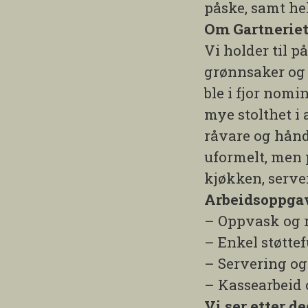
påske, samt hel
Om Gartnerie
Vi holder til 
grønnsaker og 
ble i fjor nomi
mye stolthet i a
råvare og håndv
uformelt, men 
kjøkken, serve
Arbeidsoppgav
– Oppvask og r
– Enkel støtte
– Servering og 
– Kassearbeid o
Vi ser etter d