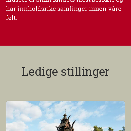
har innholdsrike samlinger innen våre
felt.
Ledige stillinger