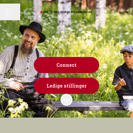
Del siden
KARRIEREMENY
Connect
Ledige stillinger
Bla til innholdet